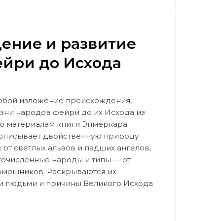
ение и развитие
ейри до Исхода
собой изложение происхождения,
зни народов фейри до их Исхода из
по материалам книги Энмеркара
 описывает двойственную природу
от светлых альвов и падших ангелов,
гочисленные народы и типы — от
омощников. Раскрываются их
и людьми и причины Великого Исхода