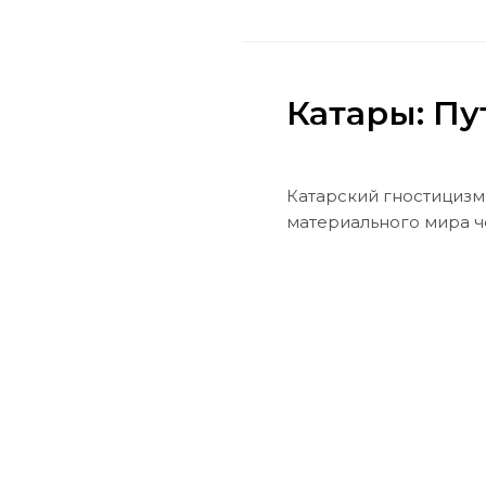
Катары: Пу
Катарский гностицизм
материального мира ч