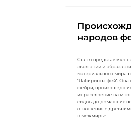
Происхожд
народов ф
Статья представляет 
эволюции и образа жи
материального мира 
"Лабиринты фей". Она
фейри, произошедших 
их расслоение на мно
сидов до домашних п
отношения с древним
в межмирье.