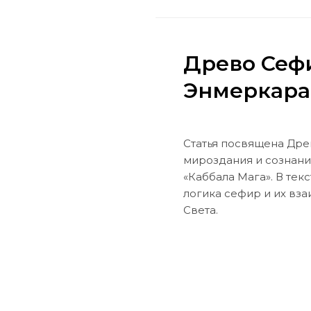
Древо Сефи
Энмеркара 
Cтатья посвящена Дре
мироздания и сознани
«Каббала Мага». В тек
логика сефир и их вз
Света.