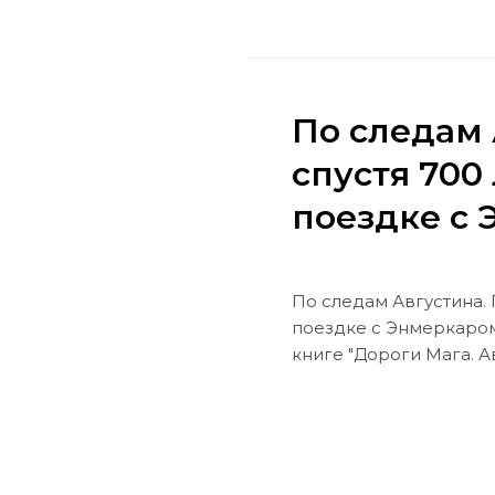
По следам 
спустя 700 
поездке с
По следам Августина. П
поездке с Энмеркаром
книге "Дороги Мага. А