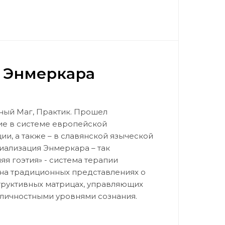
 Энмеркара
ный Маг, Практик. Прошел
ие в системе европейской
и, а также – в славянской языческой
иализация Энмеркара – так
я гоэтия» - система терапии
 на традиционных представлениях о
труктивных матрицах, управляющих
неличностными уровнями сознания.