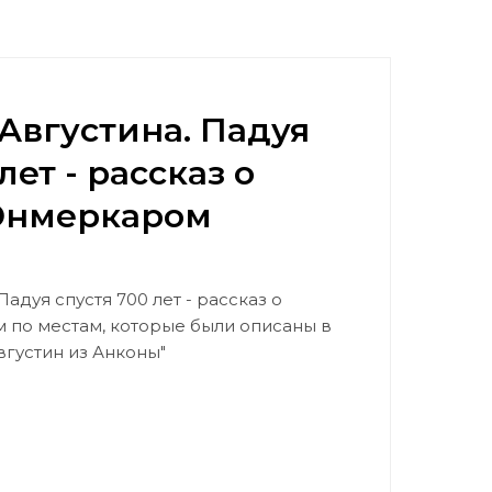
Августина. Падуя
лет - рассказ о
 Энмеркаром
адуя спустя 700 лет - рассказ о
 по местам, которые были описаны в
вгустин из Анконы"