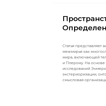
Пространс
Определен
Статья представляет 
межмирья как многос
мира, включающей тел
и Плерому. На основе
исследований Энмерк
экстериоризации, онто
смысловая организаци