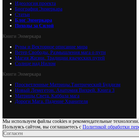
Идеология проекта
Биография Энмеркара
Статьи
Блог Энмеркара
Походы за Силой
Книги Энмеркара
Руны и Векторное описание мира
Ветер Свободы. Размышления мага о пути
Магия Жизни. Традиции языческих путей
Солнце над Нилом
Книги Энмеркара
Просветленные Матрицы.Тантрический Буддизм
Новый Лемегетон. Анатомия Вихрей. Книга 3
Матрицы Света. Каббала мага
Дороги Мага. Падение Хранителя
Мы используем файлы cookies и рекомендательные технологии
Пользуясь сайтом, вы соглашаетесь с
Политикой обработки пе
Согласен