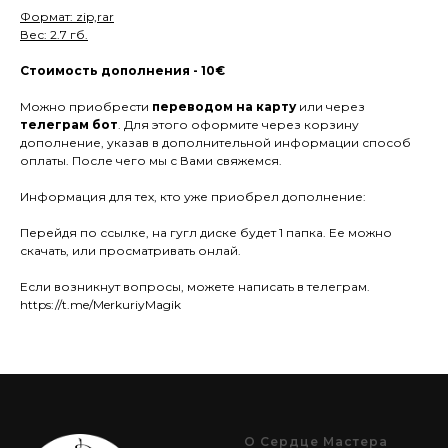
Формат: zip,rar
Вес: 2.7 гб.
Стоимость дополнения - 10€
Можно приобрести
переводом на карту
или через
телеграм бот
. Для этого оформите через корзину
дополнение, указав в дополнительной информации способ
оплаты. После чего мы с Вами свяжемся.
Информация для тех, кто уже приобрел дополнение:
Перейдя по ссылке, на гугл диске будет 1 папка. Ее можно
скачать, или просматривать онлай.
Если возникнут вопросы, можете написать в телеграм.
https://t.me/MerkuriyMagik
О Сердце Мастера