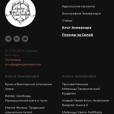
Идеология проекта
Биография Энмеркара
Статьи
Блог Энмеркара
Походы за Силой
© 2016-2026 Сердце
Мастера
Политика
конфиденциальности
Книги Энмеркара
Книги Энмеркара
Руны и Векторное описание
Просветленные
мира
Матрицы.Тантрический
Буддизм
Ветер Свободы.
Размышления мага о пути
Новый Лемегетон. Анатомия
Вихрей. Книга 3
Магия Жизни. Традиции
языческих путей
Матрицы Света. Каббала