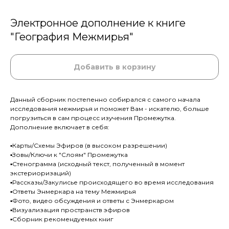
Электронное дополнение к книге
"География Межмирья"
Добавить в корзину
Данный сборник постепенно собирался с самого начала
исследования межмирья и поможет Вам - искателю, больше
погрузиться в сам процесс изучения Промежутка.
Дополнение включает в себя:
▪️Карты/Схемы Эфиров (в высоком разрешении)
▪️Зовы/Ключи к "Слоям" Промежутка
▪️Стенограмма (исходный текст, полученный в момент
экстериоризаций)
▪️Рассказы/Закулисье происходящего во время исследования
▪️Ответы Энмеркара на тему Межмирья
▪️Фото, видео обсуждения и ответы с Энмеркаром
▪️Визуализация пространств эфиров
▪️Сборник рекомендуемых книг